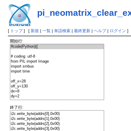
pi_neomatrix_clear_e
[
トップ
] [
新規
|
一覧
|
単語検索
|
最終更新
|
ヘルプ
|
ログイン
]
開始行:
終了行: