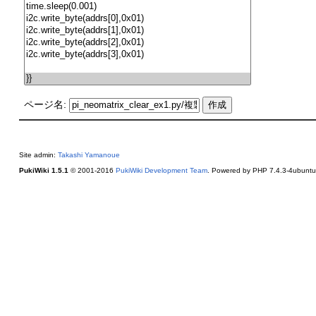
ページ名:
Site admin:
Takashi Yamanoue
PukiWiki 1.5.1
© 2001-2016
PukiWiki Development Team
. Powered by PHP 7.4.3-4ubuntu2