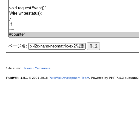
ページ名:
Site admin:
Takashi Yamanoue
PukiWiki 1.5.1
© 2001-2016
PukiWiki Development Team
. Powered by PHP 7.4.3-4ubuntu2.