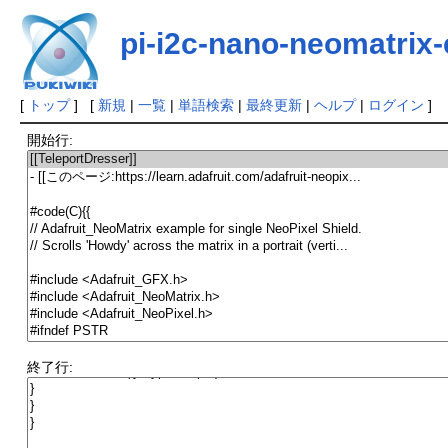
pi-i2c-nano-neomatrix
[
トップ
] [
新規
|
一覧
|
単語検索
|
最終更新
|
ヘルプ
|
ログイン
]
開始行:
終了行: