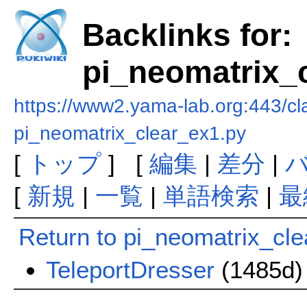
Backlinks for:
pi_neomatrix_
https://www2.yama-lab.org:443/cl
pi_neomatrix_clear_ex1.py
[
トップ
] [
編集
|
差分
|
[
新規
|
一覧
|
単語検索
|
最
Return to pi_neomatrix_cl
TeleportDresser
(1485d)