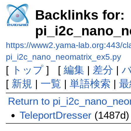
Backlinks for:
pi_i2c_nano_n
https://www2.yama-lab.org:443/cl
pi_i2c_nano_neomatrix_ex5.py
[
トップ
] [
編集
|
差分
|
[
新規
|
一覧
|
単語検索
|
最
Return to pi_i2c_nano_neo
TeleportDresser
(1487d)