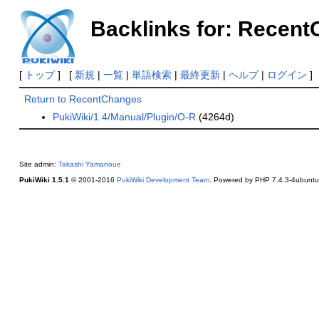
Backlinks for: Recen
[
トップ
] [
新規
|
一覧
|
単語検索
|
最終更新
|
ヘルプ
|
ログイン
]
Return to RecentChanges
PukiWiki/1.4/Manual/Plugin/O-R
(4264d)
Site admin:
Takashi Yamanoue
PukiWiki 1.5.1
© 2001-2016
PukiWiki Development Team
. Powered by PHP 7.4.3-4ubuntu2