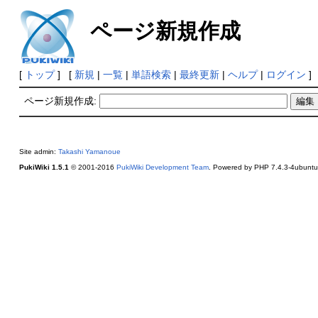
ページ新規作成
[
トップ
] [
新規
|
一覧
|
単語検索
|
最終更新
|
ヘルプ
|
ログイン
]
ページ新規作成:
Site admin:
Takashi Yamanoue
PukiWiki 1.5.1
© 2001-2016
PukiWiki Development Team
. Powered by PHP 7.4.3-4ubuntu2