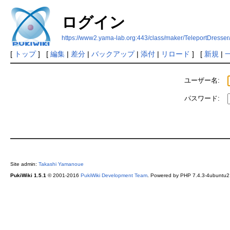
ログイン
https://www2.yama-lab.org:443/class/maker/TeleportDresse
[
トップ
] [
編集
|
差分
|
バックアップ
|
添付
|
リロード
] [
新規
|
ユーザー名:
パスワード:
Site admin:
Takashi Yamanoue
PukiWiki 1.5.1
© 2001-2016
PukiWiki Development Team
. Powered by PHP 7.4.3-4ubuntu2.