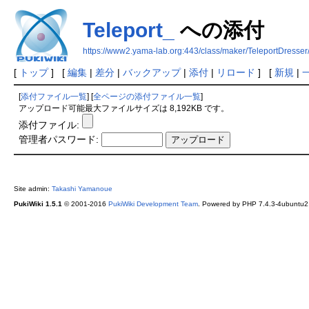
Teleport_
への添付
https://www2.yama-lab.org:443/class/maker/TeleportDresser
[
トップ
] [
編集
|
差分
|
バックアップ
|
添付
|
リロード
] [
新規
|
[
添付ファイル一覧
] [
全ページの添付ファイル一覧
]
アップロード可能最大ファイルサイズは 8,192KB です。
添付ファイル:
管理者パスワード:
Site admin:
Takashi Yamanoue
PukiWiki 1.5.1
© 2001-2016
PukiWiki Development Team
. Powered by PHP 7.4.3-4ubuntu2.