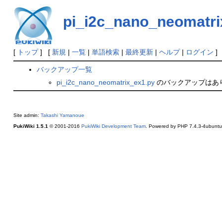
pi_i2c_nano_neomatri
[
トップ
] [
新規
|
一覧
|
単語検索
|
最終更新
|
ヘルプ
|
ログイン
]
バックアップ一覧
pi_i2c_nano_neomatrix_ex1.py
のバックアップはあ
Site admin:
Takashi Yamanoue
PukiWiki 1.5.1
© 2001-2016
PukiWiki Development Team
. Powered by PHP 7.4.3-4ubuntu2