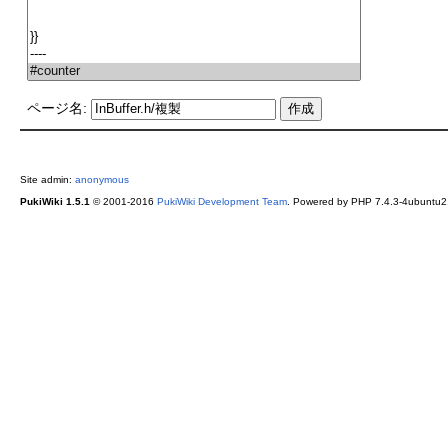
ページ名:
Site admin:
anonymous
PukiWiki 1.5.1
© 2001-2016
PukiWiki Development Team
. Powered by PHP 7.4.3-4ubuntu2.