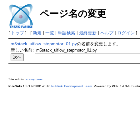
ページ名の変更
[
トップ
] [
新規
|
一覧
|
単語検索
|
最終更新
|
ヘルプ
|
ログイン
]
m5stack_uiflow_stepmotor_01.py
の名前を変更します。
新しい名前:
Site admin:
anonymous
PukiWiki 1.5.1
© 2001-2016
PukiWiki Development Team
. Powered by PHP 7.4.3-4ubuntu2