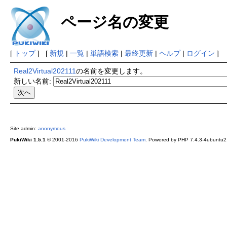
ページ名の変更
[
トップ
] [
新規
|
一覧
|
単語検索
|
最終更新
|
ヘルプ
|
ログイン
]
Real2Virtual202111
の名前を変更します。
新しい名前:
Site admin:
anonymous
PukiWiki 1.5.1
© 2001-2016
PukiWiki Development Team
. Powered by PHP 7.4.3-4ubuntu2.