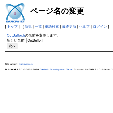
ページ名の変更
[
トップ
] [
新規
|
一覧
|
単語検索
|
最終更新
|
ヘルプ
|
ログイン
]
OutBuffer.h
の名前を変更します。
新しい名前:
Site admin:
anonymous
PukiWiki 1.5.1
© 2001-2016
PukiWiki Development Team
. Powered by PHP 7.4.3-4ubuntu2.