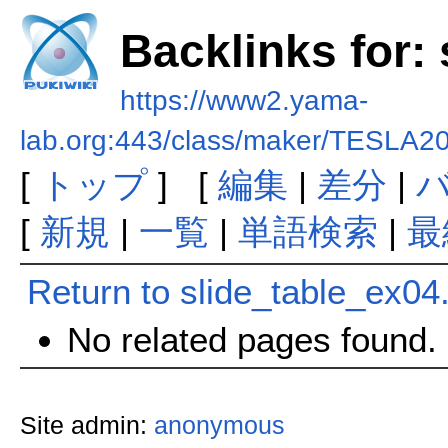
Backlinks for:
https://www2.yama-
lab.org:443/class/maker/TESLA20
[
トップ
] [
編集
|
差分
|
[
新規
|
一覧
|
単語検索
|
最
Return to slide_table_ex04
No related pages found.
Site admin:
anonymous