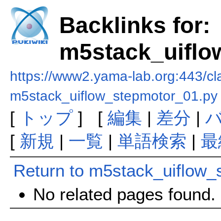
Backlinks for:
m5stack_uiflo
https://www2.yama-lab.org:443/
m5stack_uiflow_stepmotor_01.py
[
トップ
] [
編集
|
差分
|
[
新規
|
一覧
|
単語検索
|
最
Return to m5stack_uiflow_
No related pages found.