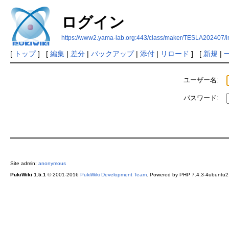
ログイン
https://www2.yama-lab.org:443/class/maker/TESLA202407/
[
トップ
] [
編集
|
差分
|
バックアップ
|
添付
|
リロード
] [
新規
|
ユーザー名:
パスワード:
Site admin:
anonymous
PukiWiki 1.5.1
© 2001-2016
PukiWiki Development Team
. Powered by PHP 7.4.3-4ubuntu2.