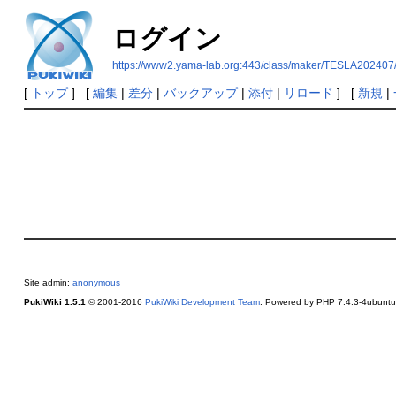
ログイン
https://www2.yama-lab.org:443/class/maker/TESLA20240
[
トップ
] [
編集
|
差分
|
バックアップ
|
添付
|
リロード
] [
新規
|
Site admin:
anonymous
PukiWiki 1.5.1
© 2001-2016
PukiWiki Development Team
. Powered by PHP 7.4.3-4ubuntu2