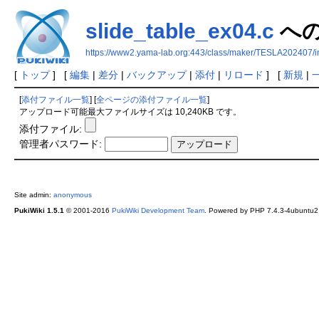
slide_table_ex04.c
へ
https://www2.yama-lab.org:443/class/maker/TESLA202407/i
[
トップ
] [
編集
|
差分
|
バックアップ
|
添付
|
リロード
] [
新規
|
[
添付ファイル一覧
] [
全ページの添付ファイル一覧
]
アップロード可能最大ファイルサイズは 10,240KB です。
添付ファイル:
管理者パスワード:
Site admin:
anonymous
PukiWiki 1.5.1
© 2001-2016
PukiWiki Development Team
. Powered by PHP 7.4.3-4ubuntu2.