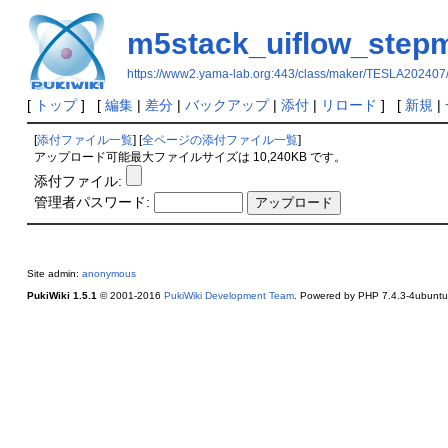
m5stack_uiflow_step
https://www2.yama-lab.org:443/class/maker/TESLA202407
[
トップ
] [
編集
|
差分
|
バックアップ
|
添付
|
リロード
] [
新規
|
[
添付ファイル一覧
] [
全ページの添付ファイル一覧
]
アップロード可能最大ファイルサイズは 10,240KB です。
添付ファイル:
管理者パスワード:
Site admin:
anonymous
PukiWiki 1.5.1
© 2001-2016
PukiWiki Development Team
. Powered by PHP 7.4.3-4ubuntu2