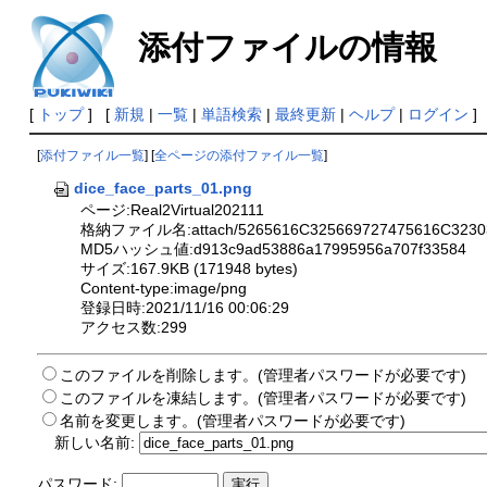
添付ファイルの情報
[
トップ
] [
新規
|
一覧
|
単語検索
|
最終更新
|
ヘルプ
|
ログイン
]
[
添付ファイル一覧
] [
全ページの添付ファイル一覧
]
dice_face_parts_01.png
ページ:Real2Virtual202111
格納ファイル名:attach/5265616C325669727475616C32303
MD5ハッシュ値:d913c9ad53886a17995956a707f33584
サイズ:167.9KB (171948 bytes)
Content-type:image/png
登録日時:2021/11/16 00:06:29
アクセス数:299
このファイルを削除します。(管理者パスワードが必要です)
このファイルを凍結します。(管理者パスワードが必要です)
名前を変更します。(管理者パスワードが必要です)
新しい名前:
パスワード: