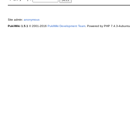
Site admin:
anonymous
PukiWiki 1.5.1
© 2001-2016
PukiWiki Development Team
. Powered by PHP 7.4.3-4ubuntu2