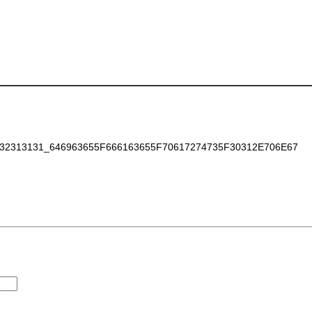
2313131_646963655F666163655F70617274735F30312E706E67