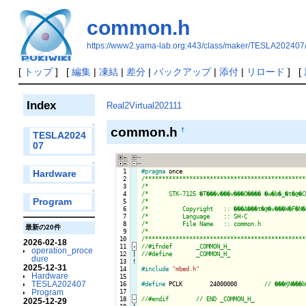
common.h
https://www2.yama-lab.org:443/class/maker/TESLA20240
[
トップ
] [
編集
|
凍結
|
差分
|
バックアップ
|
添付
|
リロード
] [
Index
Real2Virtual202111
↑
common.h
†
TESLA2024
07
↑
  1

#pragma
Hardware
  2

/***********************************************
  3

/*                                              
↑
  4

/*      STK-7125 �T���v���v���O���� �w�b�_�t�@�C
Program
  5

/*                                              
  6

/*          Copyright   :: ���A���t�@�v���W�F�N�
  7

/*          Language    :: SH-C                 
  8

/*          File Name   :: common.h             
最新の20件
  9

/*                                              
 10

/***********************************************
2026-02-18
 11
-
operation_proce
 12

|

dure
 13
!
2025-12-31
 14

#include
"mbed.h"
Hardware
 15

TESLA202407
 16

#define
 PCLK        24000000        
 17

Program
 18
-
2025-12-29