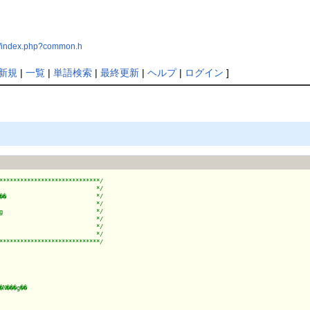
7/index.php?common.h
新規
|
一覧
|
単語検索
|
最終更新
|
ヘルプ
|
ログイン
]
*****************************/
                            */
��                          */
                            */
g                           */
                            */
                            */
                            */
*****************************/