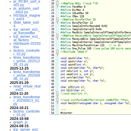
 19
!
pi_RCB4_uart_e
 20
-
x01.py
 21
!
#define
pi_arduino_uart
 22

#define
_ex02.py
 23

#define
m5Stack_magne
 24

#define
t_ex03
 25
-
slide_table_ex0
 26
!
#define
4
 27

#define
 28

#define
tcp_server_ex1_
 29

#define
at_transmitter
 30
-
tcp_server_ex1_
 31
!
#define
at_factory
 32

#define
Hardware-20250
 33

#define
 MaxInterFaceStrLen 125   
8xx
 34

#define
 One_Pulse 100 
factory_controlle
 35
-
r_02.py
 36
!
tesla_transforme
 37

void
 xputs(
char
r_prove_202512
 38

void
 xputc(
char
26_01.py
 39

void
 xputd(
int
 40

void
 xstrcat(
char
 *x, 
char
2025-12-25
 41

int
 xdiv(
int
 x, 
int
tesla_transforme
 42

int
 xmod(
int
 x, 
int
r_prove_202509
 43

int
 xstrlen(
char
06_01.py
 44

void
 xstrcpy(
char
 *x, 
char
 *y);

2025-01-29
 45

read_virtual_real
 46

char
 i2h1(
int
_ex01
 47

int
 h2i1(
char
2024-11-20
 48
-
 49
!
tesla_transforme
 50
-
r_20240813_01.
 51
!
void
 hex2str(
unsigned
char
 i, 
unsigned
char
 *s);

py
 52

2024-10-21
 53

----

factory_controlle
r_01.py
2024-10-08
graph_js
2024-08-15
tcp_server_ex1.