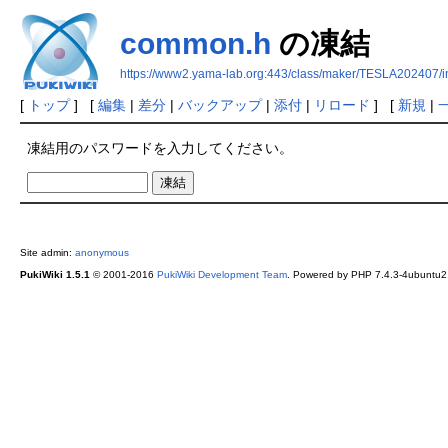
common.h
の凍結
https://www2.yama-lab.org:443/class/maker/TESLA202407
[
トップ
] [
編集
|
差分
|
バックアップ
|
添付
|
リロード
] [
新規
|
凍結用のパスワードを入力してください。
Site admin:
anonymous
PukiWiki 1.5.1
© 2001-2016
PukiWiki Development Team
. Powered by PHP 7.4.3-4ubuntu2.