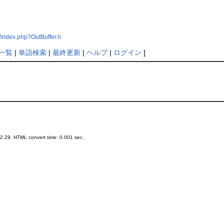
index.php?OutBuffer.h
一覧
|
単語検索
|
最終更新
|
ヘルプ
|
ログイン
]
.29. HTML convert time: 0.001 sec.