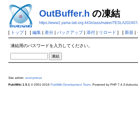
OutBuffer.h
の凍結
https://www2.yama-lab.org:443/class/maker/TESLA202407/
[
トップ
] [
編集
|
差分
|
バックアップ
|
添付
|
リロード
] [
新規
|
凍結用のパスワードを入力してください。
Site admin:
anonymous
PukiWiki 1.5.1
© 2001-2016
PukiWiki Development Team
. Powered by PHP 7.4.3-4ubuntu2