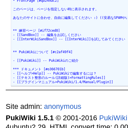
* FrontPage [#qb249ac2]

このページは、ページを指定しない時に表示されます。

あなたのサイトに合わせ、自由に編集してください :) ((安易なSPA
** 練習ページ [#if72ced0]

- [[SandBox]] -- 編集をお試しください

- [[InterWikiSandBox]] -- [[InterWiki]]を試してみてください

** PukiWikiについて [#c2af49f4]

- [[PukiWiki]] -- PukiWikiのご紹介

*** ドキュメント [#o366701b]

- [[ヘルプ>Help]] -- PukiWikiで編集するには？

- [[テキスト整形のルール(詳細版)>FormattingRules]]

- [[プラグインマニュアル>PukiWiki/1.4/Manual/Plugin]]
Site admin:
anonymous
PukiWiki 1.5.1
© 2001-2016
PukiWik
4ubuntu2.29. HTML convert time: 0.00