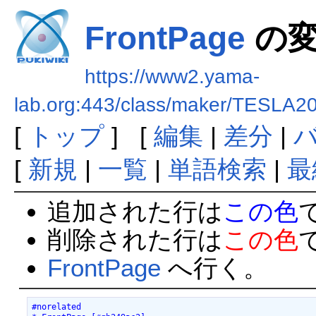
FrontPage
の変
https://www2.yama-
lab.org:443/class/maker/TESLA2
[
トップ
] [
編集
|
差分
|
[
新規
|
一覧
|
単語検索
|
最
追加された行は
この色
削除された行は
この色
FrontPage
へ行く。
#norelated
