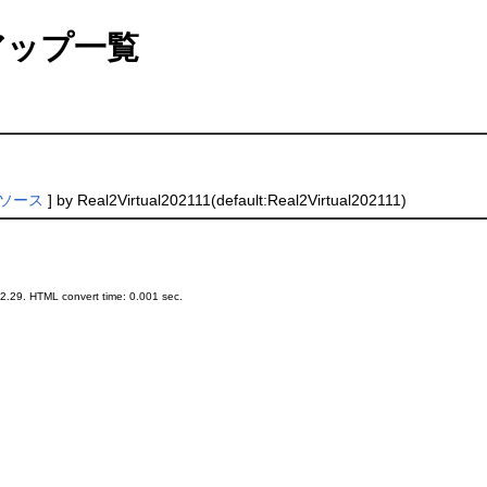
アップ一覧
ソース
] by Real2Virtual202111(default:Real2Virtual202111)
.29. HTML convert time: 0.001 sec.