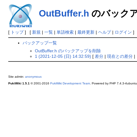
OutBuffer.h
のバック
[
トップ
] [
新規
|
一覧
|
単語検索
|
最終更新
|
ヘルプ
|
ログイン
]
バックアップ一覧
OutBuffer.h のバックアップを削除
1 (2021-12-05 (日) 14:32:59)
[
差分
|
現在との差分
|
Site admin:
anonymous
PukiWiki 1.5.1
© 2001-2016
PukiWiki Development Team
. Powered by PHP 7.4.3-4ubuntu2