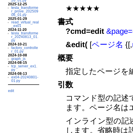
26_01.py
2025-12-25
★★★★★
tesla_transforme
r_prove_202509
06_01.py
2025-01-29
書式
read_virtual_real
_ex01
?cmd=edit
&pag
2024-11-20
tesla_transforme
r_20240813_01.
py
&edit(
[
ページ名
{[,
2024-10-21
factory_controlle
r_01.py
2024-10-08
概要
graph_js
2024-08-15
tcp_server_ex1.
指定したページを
py
2024-08-13
ex04-20240801-
01.py
引数
edit
コマンド型の記述
ます。ページ名は
インライン型の記
します。省略時は