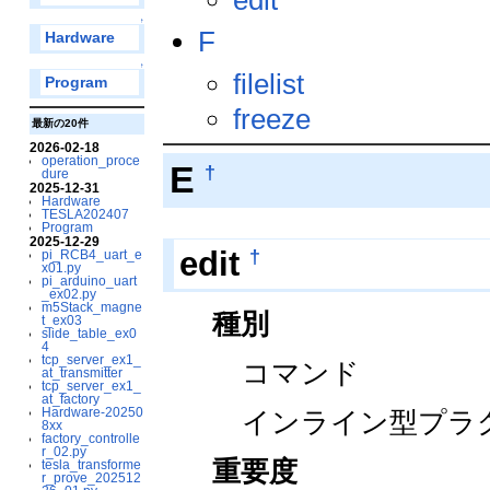
↑
F
Hardware
↑
filelist
Program
freeze
最新の20件
2026-02-18
operation_proce
E
†
dure
2025-12-31
Hardware
TESLA202407
Program
2025-12-29
†
edit
pi_RCB4_uart_e
x01.py
pi_arduino_uart
_ex02.py
m5Stack_magne
種別
t_ex03
slide_table_ex0
4
tcp_server_ex1_
コマンド
at_transmitter
tcp_server_ex1_
at_factory
Hardware-20250
インライン型プラ
8xx
factory_controlle
r_02.py
重要度
tesla_transforme
r_prove_202512