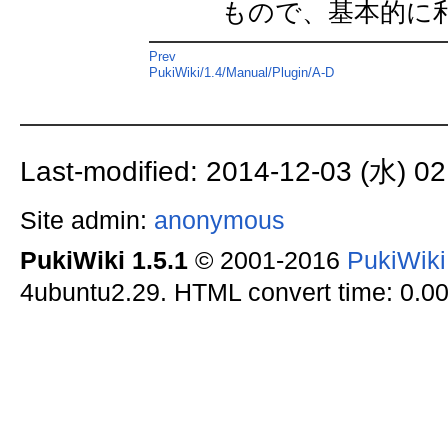
もので、基本的に
Prev
PukiWiki/1.4/Manual/Plugin/A-D
Last-modified: 2014-12-03 (水) 02
Site admin:
anonymous
PukiWiki 1.5.1
© 2001-2016
PukiWik
4ubuntu2.29. HTML convert time: 0.00