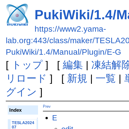
PukiWiki/1.4/M
https://www2.yama-
lab.org:443/class/maker/TESLA2
PukiWiki/1.4/Manual/Plugin/E-G
[
トップ
] [
編集
|
凍結解
リロード
] [
新規
|
一覧
|
グイン
]
Prev
Index
E
↑
TESLA2024
edit
07