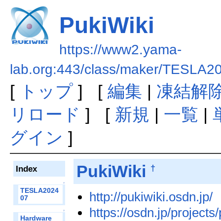
PukiWiki
https://www2.yama-
lab.org:443/class/maker/TESLA2
[
トップ
] [
編集
|
凍結解
リロード
] [
新規
|
一覧
|
グイン
]
PukiWiki
†
Index
↑
TESLA2024
http://pukiwiki.osdn.jp/
07
https://osdn.jp/projects/
↑
Hardware