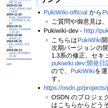
06_01.py
2025-01-29
read_virtual_real
PukiWiki-official
から
P
_ex01
2024-11-20
tesla_transforme
ご質問や御意見は
r_20240813_01.
py
2024-10-21
Pukiwiki-dev -
http://pu
factory_controlle
r_01.py
2024-10-08
こちらは
PukiWiki
開
graph_js
2024-08-15
tcp_server_ex1.
次期バージョンの開
py
2024-08-13
ex04-20240801-
1.3系の修正、セキ
01.py
pukiwiki.dev:開発
edit
ので、
PukiWiki
を運
す。
https://osdn.jp/projects/
OSDN のプロジ
はこちらからどう