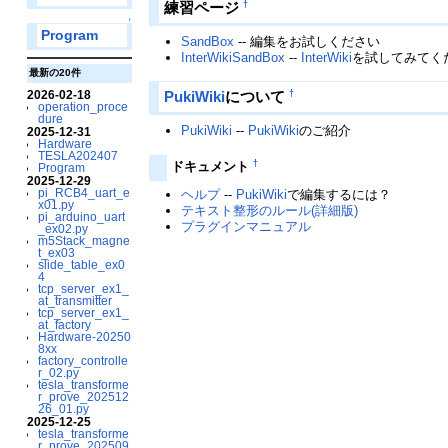
†
練習ページ
↑
Program
SandBox
-- 編集をお試しください
InterWikiSandBox
--
InterWiki
を試してみてく
最新の20件
†
PukiWiki
について
2026-02-18
operation_proce
dure
PukiWiki
--
PukiWiki
のご紹介
2025-12-31
Hardware
TESLA202407
†
ドキュメント
Program
2025-12-29
pi_RCB4_uart_e
ヘルプ
--
PukiWiki
で編集するには？
x01.py
テキスト整形のルール(詳細版)
pi_arduino_uart
プラグインマニュアル
_ex02.py
m5Stack_magne
t_ex03
slide_table_ex0
4
tcp_server_ex1_
at_transmitter
tcp_server_ex1_
at_factory
Hardware-20250
8xx
factory_controlle
r_02.py
tesla_transforme
r_prove_202512
26_01.py
2025-12-25
tesla_transforme
r_prove_202509