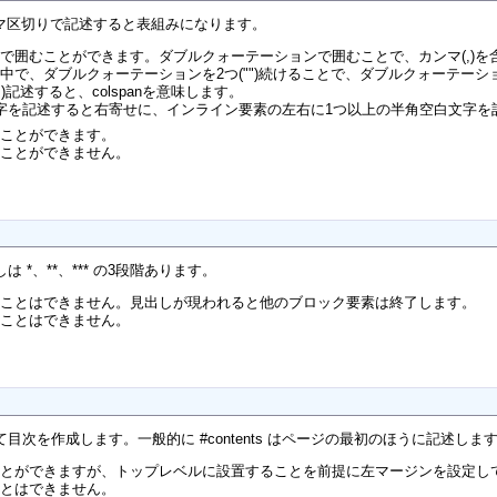
ンマ区切りで記述すると表組みになります。
)で囲むことができます。ダブルクォーテーションで囲むことで、カンマ(,)
の中で、ダブルクォーテーションを2つ("")続けることで、ダブルクォーテーシ
記述すると、colspanを意味します。
字を記述すると右寄せに、インライン要素の左右に1つ以上の半角空白文字を
ることができます。
ることができません。
 *、**、*** の3段階あります。
ることはできません。見出しが現われると他のブロック要素は終了します。
ることはできません。
いて目次を作成します。一般的に #contents はページの最初のほうに記述しま
ことができますが、トップレベルに設置することを前提に左マージンを設定し
ことはできません。