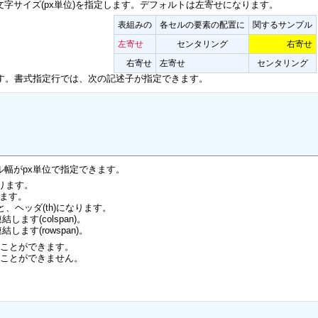
字サイズ(px単位)を指定します。デフォルトは左寄せになります。
表組みの
各セルの要素の配置に
関するサンプル
左寄せ
センタリング
右寄せ
右寄せ
左寄せ
センタリング
す。書式指定行では、次の記述子が指定できます。
幅がpx単位で指定できます。
なります。
ります。
、ヘッダ(th)になります。
ます(colspan)。
ます(rowspan)。
ることができます。
ることができません。