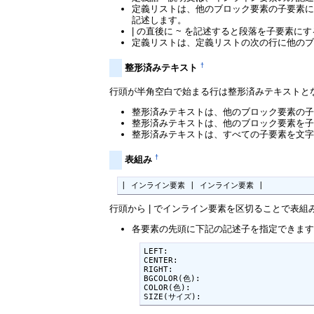
定義リストは、他のブロック要素の子要素に
記述します。
| の直後に ~ を記述すると段落を子要素に
定義リストは、定義リストの次の行に他の
†
整形済みテキスト
行頭が半角空白で始まる行は整形済みテキストと
整形済みテキストは、他のブロック要素の
整形済みテキストは、他のブロック要素を
整形済みテキストは、すべての子要素を文
†
表組み
| インライン要素 | インライン要素 |
行頭から | でインライン要素を区切ることで表組
各要素の先頭に下記の記述子を指定できま
LEFT:

CENTER:

RIGHT:

BGCOLOR(色):

COLOR(色):

SIZE(サイズ):