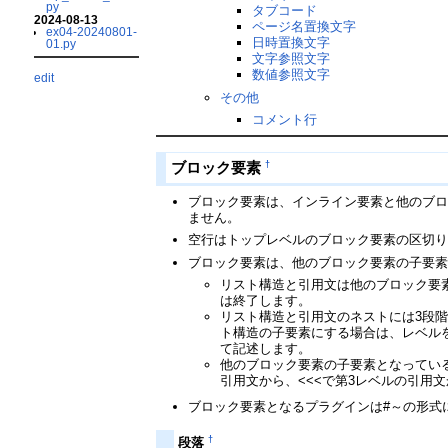
py
タブコード
2024-08-13
ページ名置換文字
ex04-20240801-
日時置換文字
01.py
文字参照文字
数値参照文字
edit
その他
コメント行
†
ブロック要素
ブロック要素は、インライン要素と他のブロ
ません。
空行はトップレベルのブロック要素の区切
ブロック要素は、他のブロック要素の子要
リスト構造と引用文は他のブロック要
は終了します。
リスト構造と引用文のネストには3段
ト構造の子要素にする場合は、レベル
て記述します。
他のブロック要素の子要素となっている
引用文から、<<<で第3レベルの引
ブロック要素となるプラグインは#～の形式
†
段落