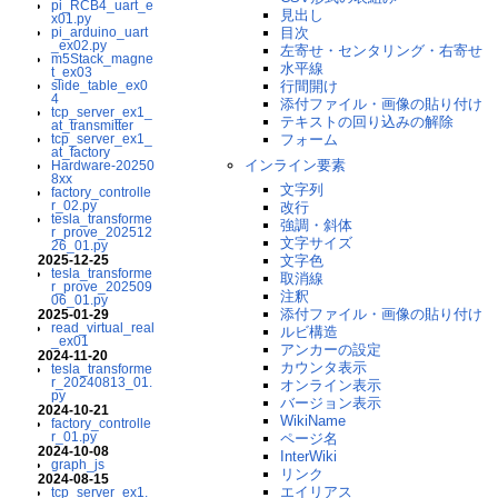
pi_RCB4_uart_e
見出し
x01.py
pi_arduino_uart
目次
_ex02.py
左寄せ・センタリング・右寄せ
m5Stack_magne
水平線
t_ex03
slide_table_ex0
行間開け
4
添付ファイル・画像の貼り付け
tcp_server_ex1_
テキストの回り込みの解除
at_transmitter
tcp_server_ex1_
フォーム
at_factory
インライン要素
Hardware-20250
8xx
文字列
factory_controlle
r_02.py
改行
tesla_transforme
強調・斜体
r_prove_202512
文字サイズ
26_01.py
2025-12-25
文字色
tesla_transforme
取消線
r_prove_202509
注釈
06_01.py
添付ファイル・画像の貼り付け
2025-01-29
read_virtual_real
ルビ構造
_ex01
アンカーの設定
2024-11-20
カウンタ表示
tesla_transforme
r_20240813_01.
オンライン表示
py
バージョン表示
2024-10-21
WikiName
factory_controlle
r_01.py
ページ名
2024-10-08
InterWiki
graph_js
リンク
2024-08-15
エイリアス
tcp_server_ex1.