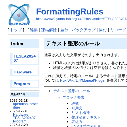
FormattingRules
https://www2.yama-lab.org:443/class/maker/TESLA202407
[
トップ
] [
編集
|
凍結解除
|
差分
|
バックアップ
|
添付
|
リロード
テキスト整形のルール
Index
†
↑
通常は入力した文章がそのまま出力されます。
TESLA2024
07
HTMLのタグは効果がありません。書かれた文章はその
段落と段落の区切りには空行をはさんで下さ
↑
Hardware
これに加えて、特定のルールによるテキスト整形
↑
ついては
PukiWiki/1.4/Manual/Plugin
を参照して
Program
テキスト整形のルール
最新の20件
ブロック要素
2026-02-18
段落
operation_proce
dure
引用文
2025-12-31
リスト構造
Hardware
整形済みテキスト
TESLA202407
Program
表組み
2025-12-29
CSV形式の表組み