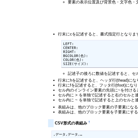
要素の表示位置及び背景色・文字色・文
行末にcを記述すると、書式指定行となりま
LEFT:

CENTER:

RIGHT:

BGCOLOR(色):

COLOR(色):

SIZE(サイズ):
記述子の後ろに数値を記述すると、セル
行末にhを記述すると、ヘッダ行(thead)に
行末にfを記述すると、フッタ行(tfoot)にな
セル内のインライン要素の先頭に~を付けると
セル内に > を単独で記述すると右のセルと連結し
セル内に ~ を単独で記述すると上のセルと連結し
表組みは、他のブロック要素の子要素にな
表組みは、他のブロック要素を子要素にす
†
CSV形式の表組み
,データ,データ,…