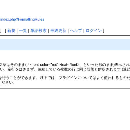
/index.php?FormattingRules
] [
新規
|
一覧
|
単語検索
|
最終更新
|
ヘルプ
|
ログイン
]
まま(「<font color="red">text</font>」といった形のまま)表示さ
い。空行をはさまず、連続している複数の行は同じ段落と解釈されます (連結
を行うことができます。以下では、プラグインについてはよく使われるもの
ください。